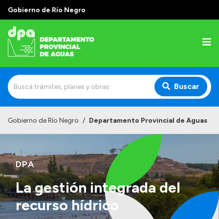
Gobierno de Río Negro
Buscar
Inicio
Gobierno de Río Negro
/
Departamento Provincial de Aguas
Institucional
Misión
DPA
Estructura
La gestión integrada del
Autoridades
recurso hídrico
Normativa