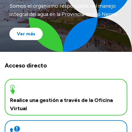
Delegaciones
Somos el organismo responsable del manejo
Generación y Riego SAU
integral del agua en la Provincia de Río Negro.
Ver más
Transparencia
Presupuesto
Boletín Oficial
Acceso directo
Compras y licitaciones
Consulta de expedientes
Consulta de pago a proveedores
Convocatorias
Realice una gestión a través de la Oficina
Intranet
Virtual
Login