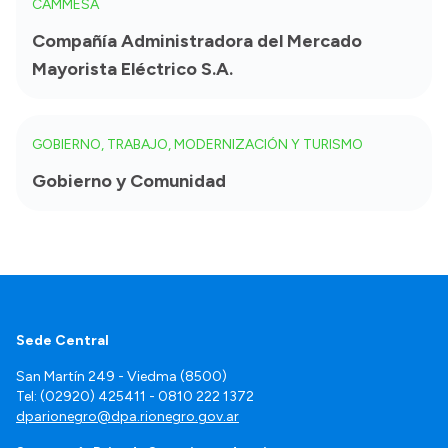
CAMMESA
Compañía Administradora del Mercado
Mayorista Eléctrico S.A.
GOBIERNO, TRABAJO, MODERNIZACIÓN Y TURISMO
Gobierno y Comunidad
Sede Central
San Martín 249 - Viedma (8500)
Tel: (02920) 425411 - 0810 222 1372
dparionegro@dpa.rionegro.gov.ar