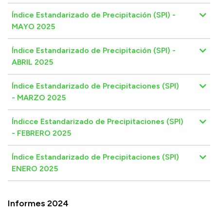
Índice Estandarizado de Precipitación (SPI) -
MAYO 2025
Índice Estandarizado de Precipitación (SPI) -
ABRIL 2025
Índice Estandarizado de Precipitaciones (SPI)
- MARZO 2025
Índicce Estandarizado de Precipitaciones (SPI)
- FEBRERO 2025
Índice Estandarizado de Precipitaciones (SPI)
ENERO 2025
Informes 2024