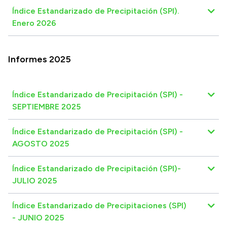
Índice Estandarizado de Precipitación (SPI).
Enero 2026
Informes 2025
Índice Estandarizado de Precipitación (SPI) -
SEPTIEMBRE 2025
Índice Estandarizado de Precipitación (SPI) -
AGOSTO 2025
Índice Estandarizado de Precipitación (SPI)-
JULIO 2025
Índice Estandarizado de Precipitaciones (SPI)
- JUNIO 2025