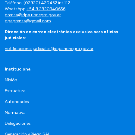
Teléfono: (02920) 420432 int.112
WhatsApp
+54 9 2920340656
prensa@dpa.rionegro.gov.ar
dpaprensa@gmail.com
Dirección de correo electrónico exclusiva para oficios
judiciales:
notificacionesjudiciales@dpa.rionegro.gov.ar
Institucional
Misión
Estructura
Autoridades
Normativa
Delegaciones
Generación y Riego SAU