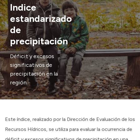
Delegaciones
Indice
Generación y Riego SAU
estandarizado
de
precipitación
Transparencia
Presupuesto
Déficit y excesos
Boletín Oficial
significativos de
precipitación en la
Compras y licitaciones
región
Consulta de expedientes
Consulta de pago a proveedores
Convocatorias
Intranet
Este índice, realizado por la Dirección de Evaluación de los
Login
Recursos Hídricos, se utiliza para evaluar la ocurrencia de
déficit y excesos significativos de precipitación en una