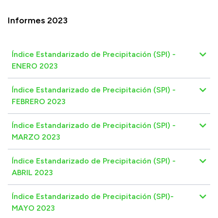
Informes 2023
Índice Estandarizado de Precipitación (SPI) -
ENERO 2023
Índice Estandarizado de Precipitación (SPI) -
FEBRERO 2023
Índice Estandarizado de Precipitación (SPI) -
MARZO 2023
Índice Estandarizado de Precipitación (SPI) -
ABRIL 2023
Índice Estandarizado de Precipitación (SPI)-
MAYO 2023