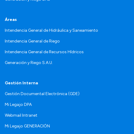
Áreas
Intendencia General de Hidráulica y Saneamiento
Intendencia General de Riego
Intendencia General de Recursos Hídricos
Generación y Riego S.A.U.
Gestión Interna
Gestión Documental Electrónica (GDE)
Mi Legajo DPA
Webmail Intranet
Mi Legajo GENERACIÓN