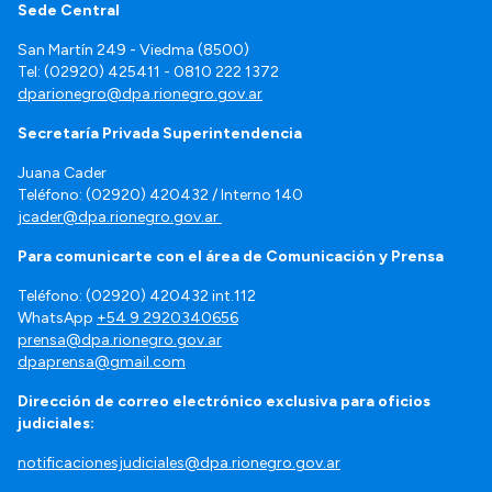
Sede Central
San Martín 249 - Viedma (8500)
Tel: (02920) 425411 - 0810 222 1372
dparionegro@dpa.rionegro.gov.ar
Secretaría Privada Superintendencia
Juana Cader
Teléfono: (02920) 420432 / Interno 140
jcader@dpa.rionegro.gov.ar
Para comunicarte con el área de Comunicación y Prensa
Teléfono: (02920) 420432 int.112
WhatsApp
+54 9 2920340656
prensa@dpa.rionegro.gov.ar
dpaprensa@gmail.com
Dirección de correo electrónico exclusiva para oficios
judiciales:
notificacionesjudiciales@dpa.rionegro.gov.ar