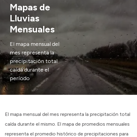
Delegaciones
Mapas de
Generación y Riego SAU
Lluvias
Mensuales
Transparencia
El mapa mensual del
mes representa la
Presupuesto
precipitación total
Boletín Oficial
caída durante el
Compras y licitaciones
período
Consulta de expedientes
Consulta de pago a proveedores
Convocatorias
Intranet
El mapa mensual del mes representa la precipitación total
Login
caída durante el mismo. El mapa de promedios mensuales
representa el promedio histórico de precipitaciones para