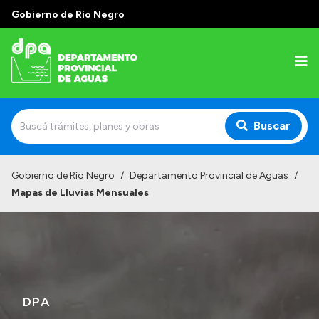
Gobierno de Río Negro
Buscar
Inicio
Gobierno de Río Negro
/
Departamento Provincial de Aguas
/
Mapas de Lluvias Mensuales
Institucional
Misión
Estructura
Autoridades
DPA
Normativa