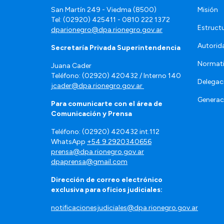
San Martín 249 - Viedma (8500)
Misión
Tel: (02920) 425411 - 0810 222 1372
Estruct
dparionegro@dpa.rionegro.gov.ar
Autorid
Secretaría Privada Superintendencia
Normat
Juana Cader
Teléfono: (02920) 420432 / Interno 140
Delegac
jcader@dpa.rionegro.gov.ar
Generac
Para comunicarte con el área de
Comunicación y Prensa
Teléfono: (02920) 420432 int.112
WhatsApp
+54 9 2920340656
prensa@dpa.rionegro.gov.ar
dpaprensa@gmail.com
Dirección de correo electrónico
exclusiva para oficios judiciales:
notificacionesjudiciales@dpa.rionegro.gov.ar