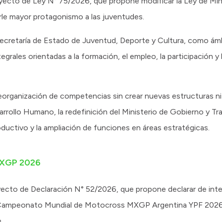
oyecto de Ley N° 75/2026, que propone modificar la Ley de Min
arle mayor protagonismo a las juventudes.
la Secretaría de Estado de Juventud, Deporte y Cultura, como ám
integrales orientadas a la formación, el empleo, la participación y
organización de competencias sin crear nuevas estructuras ni 
rrollo Humano, la redefinición del Ministerio de Gobierno y Tra
uctivo y la ampliación de funciones en áreas estratégicas.
 MXGP 2026
oyecto de Declaración N° 52/2026, que propone declarar de inter
el Campeonato Mundial de Motocross MXGP Argentina YPF 2026, 
.