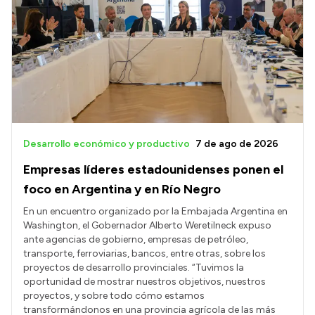
Delegaciones
Generación y Riego SAU
Transparencia
Presupuesto
Boletín Oficial
Desarrollo económico y productivo
7 de ago de 2026
Compras y licitaciones
Empresas líderes estadounidenses ponen el
Consulta de expedientes
foco en Argentina y en Río Negro
Consulta de pago a proveedores
En un encuentro organizado por la Embajada Argentina en
Washington, el Gobernador Alberto Weretilneck expuso
Convocatorias
ante agencias de gobierno, empresas de petróleo,
transporte, ferroviarias, bancos, entre otras, sobre los
Intranet
proyectos de desarrollo provinciales. “Tuvimos la
Login
oportunidad de mostrar nuestros objetivos, nuestros
proyectos, y sobre todo cómo estamos
transformándonos en una provincia agrícola de las más