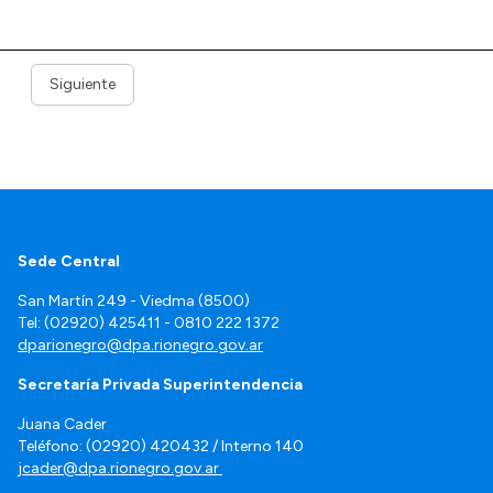
Siguiente
Sede Central
San Martín 249 - Viedma (8500)
Tel: (02920) 425411 - 0810 222 1372
dparionegro@dpa.rionegro.gov.ar
Secretaría Privada Superintendencia
Juana Cader
Teléfono: (02920) 420432 / Interno 140
jcader@dpa.rionegro.gov.ar