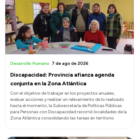
Delegaciones
Generación y Riego SAU
Transparencia
Presupuesto
Boletín Oficial
Desarrollo Humano
7 de ago de 2026
Compras y licitaciones
Discapacidad: Provincia afianza agenda
Consulta de expedientes
conjunta en la Zona Atlántica
Consulta de pago a proveedores
Con el objetivo de trabajar en los proyectos anuales,
evaluar acciones y realizar un relevamiento de lo realizado
Convocatorias
hasta el momento, la Subsecretaría de Políticas Públicas
para Personas con Discapacidad recorrió localidades de la
Intranet
Zona Atlántica consolidando las tareas en territorio.
Login