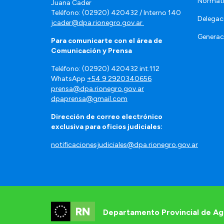
Normat
Juana Cader
Teléfono: (02920) 420432 / Interno 140
Delegac
jcader@dpa.rionegro.gov.ar
Generac
Para comunicarte con el área de
Comunicación y Prensa
Teléfono: (02920) 420432 int.112
WhatsApp
+54 9 2920340656
prensa@dpa.rionegro.gov.ar
dpaprensa@gmail.com
Dirección de correo electrónico
exclusiva para oficios judiciales:
notificacionesjudiciales@dpa.rionegro.gov.ar
Departamento Provincial de Ag