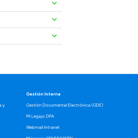
Gestión Interna
a y
Gestión Documental Electrónica (GDE)
Mi Legajo DPA
Webmail Intranet