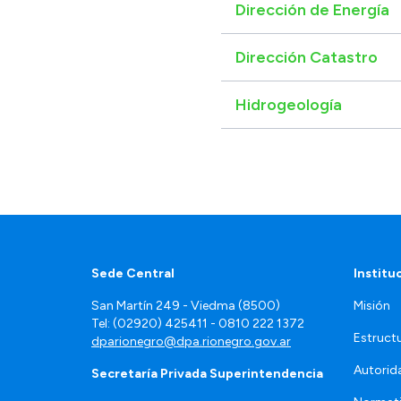
Dirección de Energía
Dirección Catastro
Hidrogeología
Sede Central
Institu
San Martín 249 - Viedma (8500)
Misión
Tel: (02920) 425411 - 0810 222 1372
Estruct
dparionegro@dpa.rionegro.gov.ar
Autorid
Secretaría Privada Superintendencia