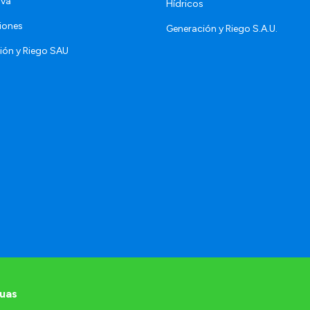
iva
Hídricos
iones
Generación y Riego S.A.U.
ión y Riego SAU
uas