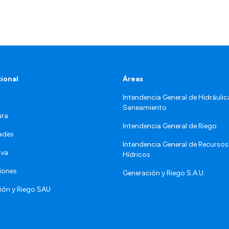
cional
Áreas
Intendencia General de Hidráulic
Saneamiento
ura
Intendencia General de Riego
ades
Intendencia General de Recursos
iva
Hídricos
iones
Generación y Riego S.A.U.
ión y Riego SAU