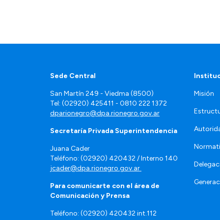
Sede Central
Institu
San Martín 249 - Viedma (8500)
Misión
Tel: (02920) 425411 - 0810 222 1372
Estruct
dparionegro@dpa.rionegro.gov.ar
Autorid
Secretaría Privada Superintendencia
Normat
Juana Cader
Teléfono: (02920) 420432 / Interno 140
Delegac
jcader@dpa.rionegro.gov.ar
Generac
Para comunicarte con el área de
Comunicación y Prensa
Teléfono: (02920) 420432 int.112