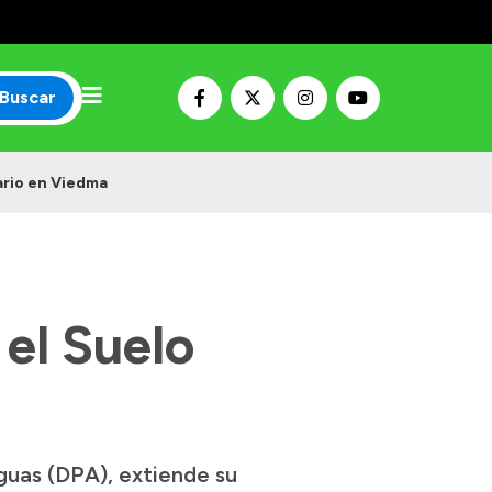
Buscar
ario en Viedma
el Suelo
guas (DPA), extiende su