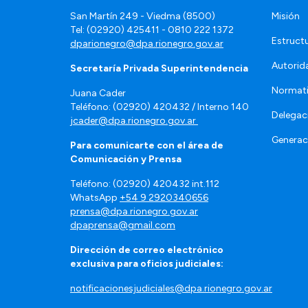
San Martín 249 - Viedma (8500)
Misión
Tel: (02920) 425411 - 0810 222 1372
Estruct
dparionegro@dpa.rionegro.gov.ar
Autorid
Secretaría Privada Superintendencia
Normat
Juana Cader
Teléfono: (02920) 420432 / Interno 140
Delegac
jcader@dpa.rionegro.gov.ar
Generac
Para comunicarte con el área de
Comunicación y Prensa
Teléfono: (02920) 420432 int.112
WhatsApp
+54 9 2920340656
prensa@dpa.rionegro.gov.ar
dpaprensa@gmail.com
Dirección de correo electrónico
exclusiva para oficios judiciales:
notificacionesjudiciales@dpa.rionegro.gov.ar