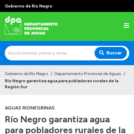
Gobierno de Río Negro
Buscar
Inicio
Gobierno de Río Negro
/
Departamento Provincial de Aguas
/
Río Negro garantiza agua para pobladores rurales de la
Institucional
Región Sur
Misión
AGUAS RIONEGRINAS
Estructura
Río Negro garantiza agua
Autoridades
para pobladores rurales de la
Normativa