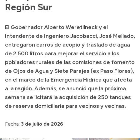
Delegaciones
Región Sur
Generación y Riego SAU
El Gobernador Alberto Weretilneck y el
Intendente de Ingeniero Jacobacci, José Mellado,
Transparencia
entregaron carros de acopio y traslado de agua
de 2.500 litros para mejorar el servicio a los
Presupuesto
pobladores rurales de las comisiones de fomento
Boletín Oficial
de Ojos de Agua y Siete Parajes (ex Paso Flores),
Compras y licitaciones
en el marco de la Emergencia Hídrica que afecta
Consulta de expedientes
a la región. Además, se anunció que la próxima
Consulta de pago a proveedores
semana se licitará la adquisición de 250 tanques
Convocatorias
de reserva domiciliaria para vecinos y vecinas.
Intranet
Login
Fecha:
3 de julio de 2026