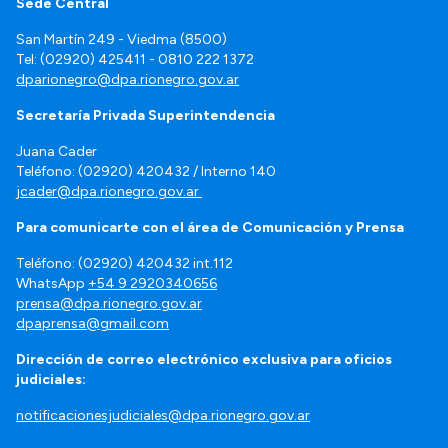
Sede Central
San Martín 249 - Viedma (8500)
Tel: (02920) 425411 - 0810 222 1372
dparionegro@dpa.rionegro.gov.ar
Secretaría Privada Superintendencia
Juana Cader
Teléfono: (02920) 420432 / Interno 140
jcader@dpa.rionegro.gov.ar
Para comunicarte con el área de Comunicación y Prensa
Teléfono: (02920) 420432 int.112
WhatsApp
+54 9 2920340656
prensa@dpa.rionegro.gov.ar
dpaprensa@gmail.com
Dirección de correo electrónico exclusiva para oficios
judiciales:
notificacionesjudiciales@dpa.rionegro.gov.ar