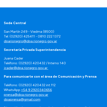
Sede Central
San Martín 249 - Viedma (8500)
Tel: (02920) 425411 - 0810 222 1372
dparionegro@dpa.rionegro.gov.ar
Secretaría Privada Superintendencia
Juana Cader
Teléfono: (02920) 420432 / Interno 140
jcader@dpa.rionegro.gov.ar
Para comunicarte con el área de Comunicación y Prensa
Teléfono: (02920) 420432 int.112
WhatsApp
+54 9 2920340656
prensa@dpa.rionegro.gov.ar
dpaprensa@gmail.com