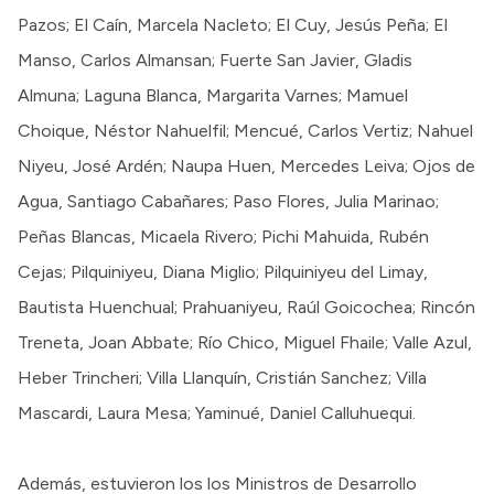
Pazos; El Caín, Marcela Nacleto; El Cuy, Jesús Peña; El
Manso, Carlos Almansan; Fuerte San Javier, Gladis
Almuna; Laguna Blanca, Margarita Varnes; Mamuel
Choique, Néstor Nahuelfil; Mencué, Carlos Vertiz; Nahuel
Niyeu, José Ardén; Naupa Huen, Mercedes Leiva; Ojos de
Agua, Santiago Cabañares; Paso Flores, Julia Marinao;
Peñas Blancas, Micaela Rivero; Pichi Mahuida, Rubén
Cejas; Pilquiniyeu, Diana Miglio; Pilquiniyeu del Limay,
Bautista Huenchual; Prahuaniyeu, Raúl Goicochea; Rincón
Treneta, Joan Abbate; Río Chico, Miguel Fhaile; Valle Azul,
Heber Trincheri; Villa Llanquín, Cristián Sanchez; Villa
Mascardi, Laura Mesa; Yaminué, Daniel Calluhuequi.
Además, estuvieron los los Ministros de Desarrollo