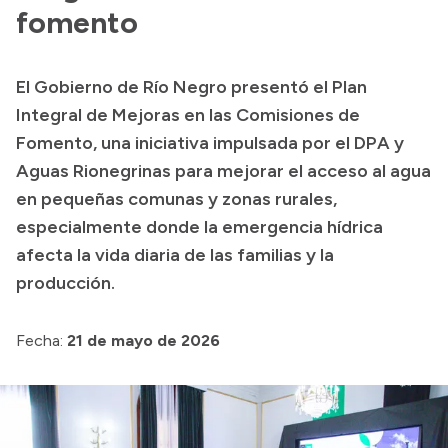
Delegaciones
fomento
Generación y Riego SAU
El Gobierno de Río Negro presentó el Plan
Integral de Mejoras en las Comisiones de
Transparencia
Fomento, una iniciativa impulsada por el DPA y
Aguas Rionegrinas para mejorar el acceso al agua
Presupuesto
en pequeñas comunas y zonas rurales,
Boletín Oficial
especialmente donde la emergencia hídrica
Compras y licitaciones
afecta la vida diaria de las familias y la
Consulta de expedientes
producción.
Consulta de pago a proveedores
Convocatorias
Fecha:
21 de mayo de 2026
Intranet
Login