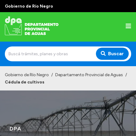
Gobierno de Río Negro
Buscar
Inicio
Gobierno de Río Negro
/
Departamento Provincial de Aguas
/
Cédula de cultivos
Institucional
Misión
Estructura
Autoridades
DPA
Normativa