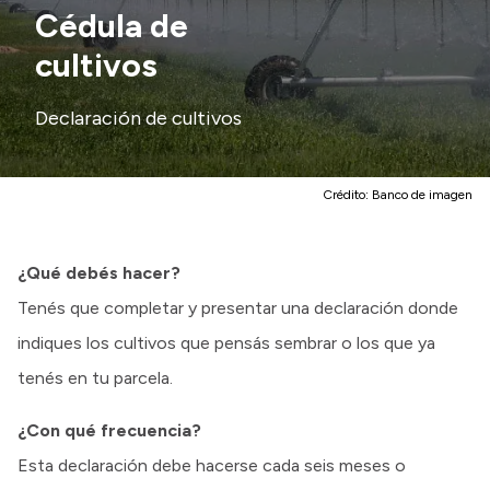
Delegaciones
Cédula de
Generación y Riego SAU
cultivos
Declaración de cultivos
Transparencia
Presupuesto
Crédito:
Banco de imagen
Boletín Oficial
Compras y licitaciones
¿Qué debés hacer?
Consulta de expedientes
Tenés que completar y presentar una declaración donde
Consulta de pago a proveedores
indiques los cultivos que pensás sembrar o los que ya
Convocatorias
tenés en tu parcela.
Intranet
¿Con qué frecuencia?
Login
Esta declaración debe hacerse cada seis meses o