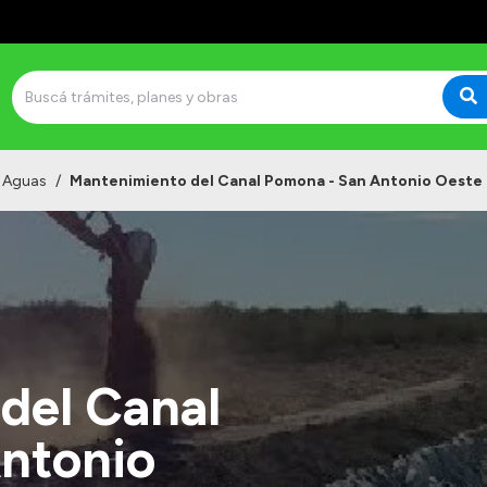
e Aguas
/
Mantenimiento del Canal Pomona - San Antonio Oeste
del Canal
ntonio