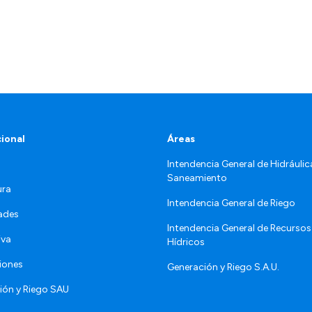
cional
Áreas
Intendencia General de Hidráulic
Saneamiento
ura
Intendencia General de Riego
ades
Intendencia General de Recursos
iva
Hídricos
iones
Generación y Riego S.A.U.
ión y Riego SAU