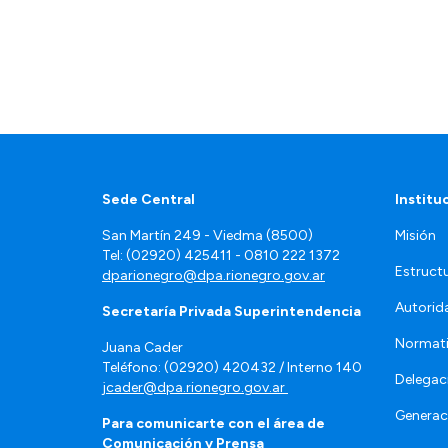
Sede Central
Institu
San Martín 249 - Viedma (8500)
Misión
Tel: (02920) 425411 - 0810 222 1372
Estruct
dparionegro@dpa.rionegro.gov.ar
Autorid
Secretaría Privada Superintendencia
Normat
Juana Cader
Teléfono: (02920) 420432 / Interno 140
Delegac
jcader@dpa.rionegro.gov.ar
Generac
Para comunicarte con el área de
Comunicación y Prensa