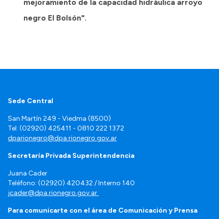
mejoramiento de la capacidad hidráulica arroyo
negro El Bolsón".
Sede Central
San Martín 249 - Viedma (8500)
Tel: (02920) 425411 - 0810 222 1372
dparionegro@dpa.rionegro.gov.ar
Secretaría Privada Superintendencia
Juana Cader
Teléfono: (02920) 420432 / Interno 140
jcader@dpa.rionegro.gov.ar
Para comunicarte con el área de Comunicación y Prensa