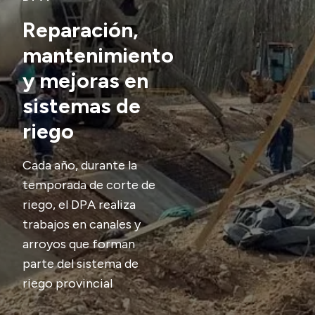
Delegaciones
Reparación,
Generación y Riego SAU
mantenimiento
y mejoras en
Transparencia
sistemas de
Presupuesto
riego
Boletín Oficial
Cada año, durante la
Compras y licitaciones
temporada de corte de
Consulta de expedientes
riego, el DPA realiza
Consulta de pago a proveedores
trabajos en canales y
Convocatorias
arroyos que forman
Intranet
parte del sistema de
Login
riego provincial