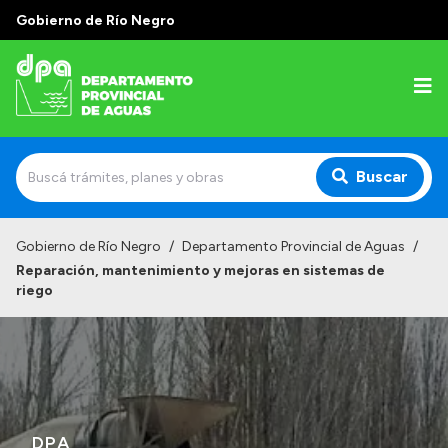
Gobierno de Río Negro
Buscar
Inicio
Gobierno de Río Negro
/
Departamento Provincial de Aguas
/
Reparación, mantenimiento y mejoras en sistemas de
Institucional
riego
Misión
Estructura
Autoridades
Normativa
DPA