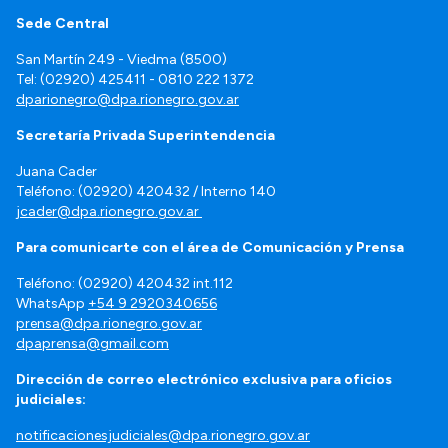
Sede Central
San Martín 249 - Viedma (8500)
Tel: (02920) 425411 - 0810 222 1372
dparionegro@dpa.rionegro.gov.ar
Secretaría Privada Superintendencia
Juana Cader
Teléfono: (02920) 420432 / Interno 140
jcader@dpa.rionegro.gov.ar
Para comunicarte con el área de Comunicación y Prensa
Teléfono: (02920) 420432 int.112
WhatsApp
+54 9 2920340656
prensa@dpa.rionegro.gov.ar
dpaprensa@gmail.com
Dirección de correo electrónico exclusiva para oficios
judiciales:
notificacionesjudiciales@dpa.rionegro.gov.ar