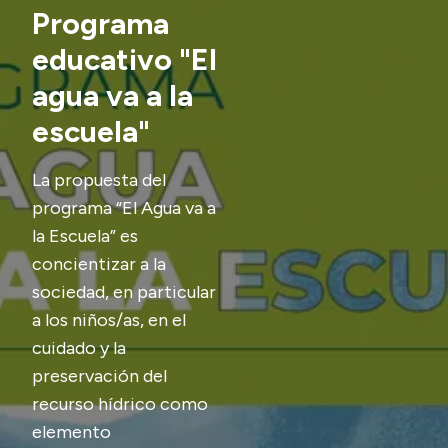
Delegaciones
Programa
Generación y Riego SAU
educativo "El
agua va a la
escuela"
Transparencia
Presupuesto
La propuesta del
Boletín Oficial
programa “El Agua va a
la Escuela” es
Compras y licitaciones
concientizar a la
Consulta de expedientes
sociedad, en particular
Consulta de pago a proveedores
a los niños/as, en el
Convocatorias
cuidado y la
Intranet
preservación del
Login
recurso hídrico como
elemento