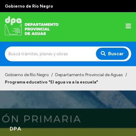
Gobierno de Río Negro
Buscar
Inicio
Gobierno de Río Negro
/
Departamento Provincial de Aguas
/
Programa educativo "El agua va a la escuela"
Institucional
Misión
Estructura
Autoridades
DPA
Normativa