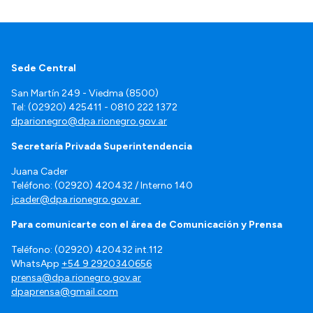
Sede Central
San Martín 249 - Viedma (8500)
Tel: (02920) 425411 - 0810 222 1372
dparionegro@dpa.rionegro.gov.ar
Secretaría Privada Superintendencia
Juana Cader
Teléfono: (02920) 420432 / Interno 140
jcader@dpa.rionegro.gov.ar
Para comunicarte con el área de Comunicación y Prensa
Teléfono: (02920) 420432 int.112
WhatsApp
+54 9 2920340656
prensa@dpa.rionegro.gov.ar
dpaprensa@gmail.com