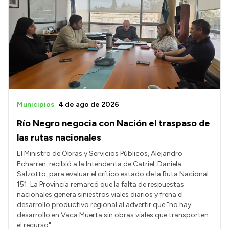
Delegaciones
Generación y Riego SAU
Transparencia
Presupuesto
Boletín Oficial
Municipios
4 de ago de 2026
Compras y licitaciones
Río Negro negocia con Nación el traspaso de
Consulta de expedientes
las rutas nacionales
Consulta de pago a proveedores
El Ministro de Obras y Servicios Públicos, Alejandro
Echarren, recibió a la Intendenta de Catriel, Daniela
Convocatorias
Salzotto, para evaluar el crítico estado de la Ruta Nacional
151. La Provincia remarcó que la falta de respuestas
Intranet
nacionales genera siniestros viales diarios y frena el
Login
desarrollo productivo regional al advertir que "no hay
desarrollo en Vaca Muerta sin obras viales que transporten
el recurso".