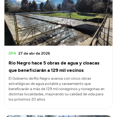
Delegaciones
Generación y Riego SAU
Transparencia
Presupuesto
Boletín Oficial
DPA
27 de abr de 2026
Compras y licitaciones
Río Negro hace 5 obras de agua y cloacas
Consulta de expedientes
que beneficiarán a 129 mil vecinos
Consulta de pago a proveedores
El Gobierno de Río Negro avanza con cinco obras
estratégicas de agua potable y saneamiento que
Convocatorias
beneficiarán a más de 129 mil rionegrinos y rionegrinas en
distintas localidades, mejorando su calidad de vida para
Intranet
los próximos 20 años.
Login