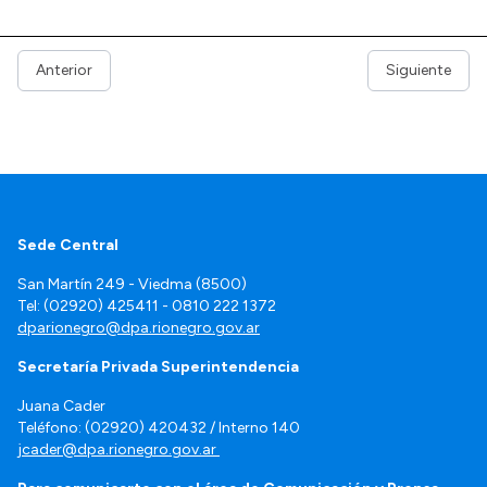
Anterior
Siguiente
Sede Central
San Martín 249 - Viedma (8500)
Tel: (02920) 425411 - 0810 222 1372
dparionegro@dpa.rionegro.gov.ar
Secretaría Privada Superintendencia
Juana Cader
Teléfono: (02920) 420432 / Interno 140
jcader@dpa.rionegro.gov.ar