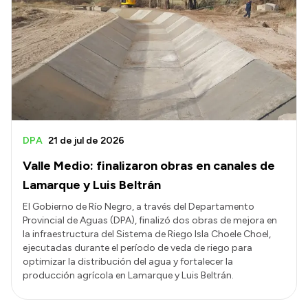
Delegaciones
Generación y Riego SAU
Transparencia
Presupuesto
Boletín Oficial
DPA
21 de jul de 2026
Compras y licitaciones
Valle Medio: finalizaron obras en canales de
Consulta de expedientes
Lamarque y Luis Beltrán
Consulta de pago a proveedores
El Gobierno de Río Negro, a través del Departamento
Provincial de Aguas (DPA), finalizó dos obras de mejora en
Convocatorias
la infraestructura del Sistema de Riego Isla Choele Choel,
ejecutadas durante el período de veda de riego para
Intranet
optimizar la distribución del agua y fortalecer la
Login
producción agrícola en Lamarque y Luis Beltrán.