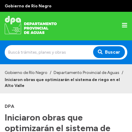
Gobierno de Río Negro
Buscar
Inicio
Gobierno de Río Negro
/
Departamento Provincial de Aguas
/
Iniciaron obras que optimizarán el sistema de riego en el
Institucional
Alto Valle
Misión
DPA
Estructura
Iniciaron obras que
Autoridades
optimizarán el sistema de
Normativa