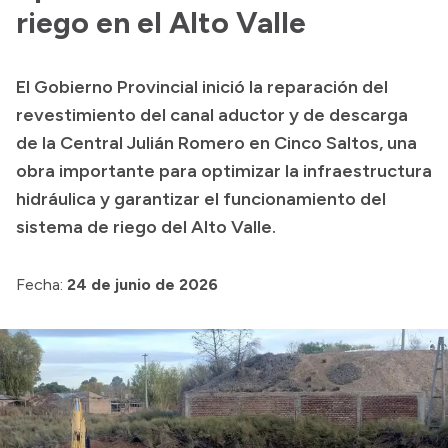
Delegaciones
riego en el Alto Valle
Generación y Riego SAU
El Gobierno Provincial inició la reparación del
revestimiento del canal aductor y de descarga
Transparencia
de la Central Julián Romero en Cinco Saltos, una
obra importante para optimizar la infraestructura
Presupuesto
hidráulica y garantizar el funcionamiento del
Boletín Oficial
sistema de riego del Alto Valle.
Compras y licitaciones
Consulta de expedientes
Fecha:
24 de junio de 2026
Consulta de pago a proveedores
Convocatorias
Intranet
Login