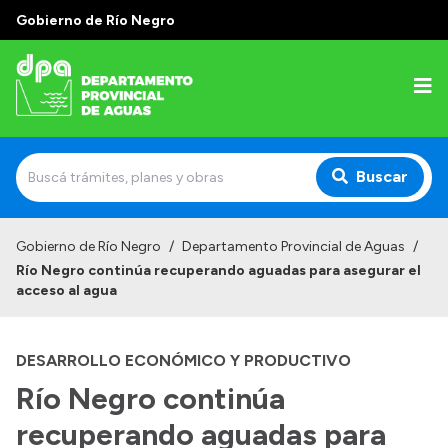
Gobierno de Río Negro
Buscar
Inicio
Gobierno de Río Negro
/
Departamento Provincial de Aguas
/
Río Negro continúa recuperando aguadas para asegurar el
Institucional
acceso al agua
Misión
DESARROLLO ECONÓMICO Y PRODUCTIVO
Estructura
Río Negro continúa
Autoridades
recuperando aguadas para
Normativa