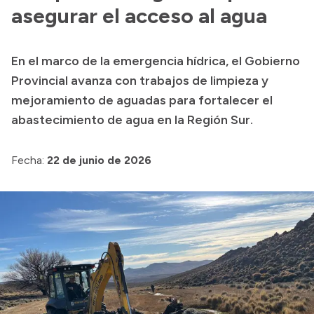
Delegaciones
asegurar el acceso al agua
Generación y Riego SAU
En el marco de la emergencia hídrica, el Gobierno
Provincial avanza con trabajos de limpieza y
Transparencia
mejoramiento de aguadas para fortalecer el
abastecimiento de agua en la Región Sur.
Presupuesto
Boletín Oficial
Fecha:
22 de junio de 2026
Compras y licitaciones
Consulta de expedientes
Consulta de pago a proveedores
Convocatorias
Intranet
Login