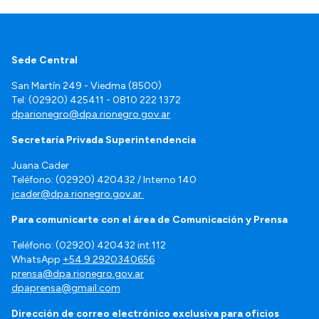
Sede Central
San Martín 249 - Viedma (8500)
Tel: (02920) 425411 - 0810 222 1372
dparionegro@dpa.rionegro.gov.ar
Secretaría Privada Superintendencia
Juana Cader
Teléfono: (02920) 420432 / Interno 140
jcader@dpa.rionegro.gov.ar
Para comunicarte con el área de Comunicación y Prensa
Teléfono: (02920) 420432 int.112
WhatsApp
+54 9 2920340656
prensa@dpa.rionegro.gov.ar
dpaprensa@gmail.com
Dirección de correo electrónico exclusiva para oficios