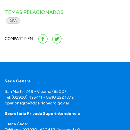
TEMAS RELACIONADOS
DPA
COMPARTIR EN:
Sede Central
San Martín 249 - Viedma (8500)
Tel: (02920) 425411 - 0810 222 1372
dparionegro@dpa.rionegro.gov.ar
Secretaría Privada Superintendencia
Juana Cader
Teléfono: (02920) 420432 / Interno 140