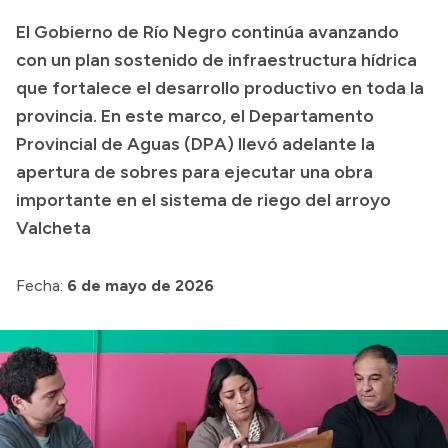
Delegaciones
El Gobierno de Río Negro continúa avanzando
Generación y Riego SAU
con un plan sostenido de infraestructura hídrica
que fortalece el desarrollo productivo en toda la
provincia. En este marco, el Departamento
Transparencia
Provincial de Aguas (DPA) llevó adelante la
apertura de sobres para ejecutar una obra
Presupuesto
importante en el sistema de riego del arroyo
Boletín Oficial
Valcheta
Compras y licitaciones
Consulta de expedientes
Fecha:
6 de mayo de 2026
Consulta de pago a proveedores
Convocatorias
Intranet
Login