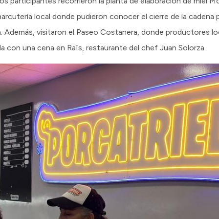
los participantes recorrieron la planta de elaboración de miel Mo
charcutería local donde pudieron conocer el cierre de la cadena 
. Además, visitaron el Paseo Costanera, donde productores loc
nada con una cena en Raïs, restaurante del chef Juan Solorza.