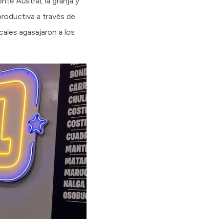
nte Austral, la granja y
productiva a través de
ales agasajaron a los