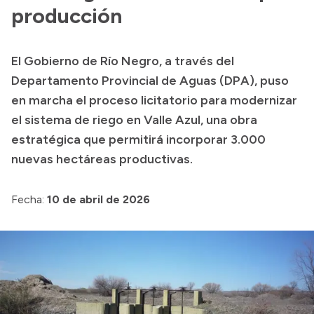
Delegaciones
producción
Generación y Riego SAU
El Gobierno de Río Negro, a través del
Departamento Provincial de Aguas (DPA), puso
Transparencia
en marcha el proceso licitatorio para modernizar
el sistema de riego en Valle Azul, una obra
Presupuesto
estratégica que permitirá incorporar 3.000
Boletín Oficial
nuevas hectáreas productivas.
Compras y licitaciones
Consulta de expedientes
Fecha:
10 de abril de 2026
Consulta de pago a proveedores
Convocatorias
Intranet
Login