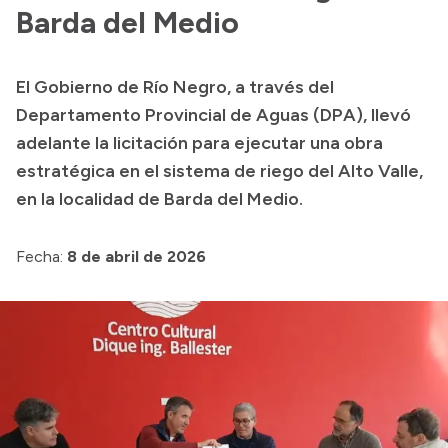
Delegaciones
Barda del Medio
Generación y Riego SAU
El Gobierno de Río Negro, a través del
Departamento Provincial de Aguas (DPA), llevó
Transparencia
adelante la licitación para ejecutar una obra
estratégica en el sistema de riego del Alto Valle,
Presupuesto
en la localidad de Barda del Medio.
Boletín Oficial
Compras y licitaciones
Fecha:
8 de abril de 2026
Consulta de expedientes
Consulta de pago a proveedores
Convocatorias
Intranet
Login