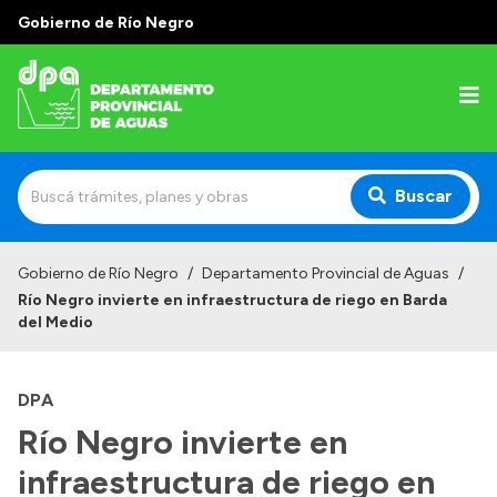
Gobierno de Río Negro
Buscar
Inicio
Gobierno de Río Negro
/
Departamento Provincial de Aguas
/
Río Negro invierte en infraestructura de riego en Barda
Institucional
del Medio
Misión
DPA
Estructura
Río Negro invierte en
Autoridades
infraestructura de riego en
Normativa