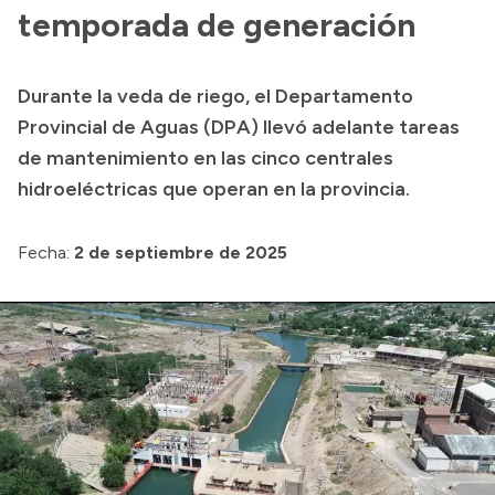
Delegaciones
temporada de generación
Generación y Riego SAU
Durante la veda de riego, el Departamento
Provincial de Aguas (DPA) llevó adelante tareas
Transparencia
de mantenimiento en las cinco centrales
hidroeléctricas que operan en la provincia.
Presupuesto
Boletín Oficial
Fecha:
2 de septiembre de 2025
Compras y licitaciones
Consulta de expedientes
Consulta de pago a proveedores
Convocatorias
Intranet
Login