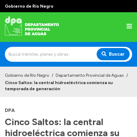
Gobierno de Río Negro
Buscar
Inicio
Gobierno de Río Negro
/
Departamento Provincial de Aguas
/
Cinco Saltos: la central hidroeléctrica comienza su
Institucional
temporada de generación
Misión
DPA
Estructura
Cinco Saltos: la central
Autoridades
hidroeléctrica comienza su
Normativa