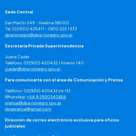
Sede Central
San Martín 249 - Viedma (8500)
Tel: (02920) 425411 - 0810 222 1372
dparionegro@dpa.rionegro.gov.ar
Secretaría Privada Superintendencia
Juana Cader
Teléfono: (02920) 420432 / Interno 140
jcader@dpa.rionegro.gov.ar
Para comunicarte con el área de Comunicación y Prensa
Teléfono: (02920) 420432 int.112
WhatsApp
+54 9 2920340656
prensa@dpa.rionegro.gov.ar
dpaprensa@gmail.com
Dirección de correo electrónico exclusiva para oficios
judiciales: