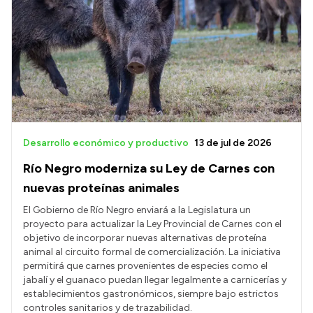
Delegaciones
Generación y Riego SAU
Transparencia
Presupuesto
Boletín Oficial
Desarrollo económico y productivo
13 de jul de 2026
Compras y licitaciones
Río Negro moderniza su Ley de Carnes con
Consulta de expedientes
nuevas proteínas animales
Consulta de pago a proveedores
El Gobierno de Río Negro enviará a la Legislatura un
proyecto para actualizar la Ley Provincial de Carnes con el
Convocatorias
objetivo de incorporar nuevas alternativas de proteína
animal al circuito formal de comercialización. La iniciativa
Intranet
permitirá que carnes provenientes de especies como el
Login
jabalí y el guanaco puedan llegar legalmente a carnicerías y
establecimientos gastronómicos, siempre bajo estrictos
controles sanitarios y de trazabilidad.