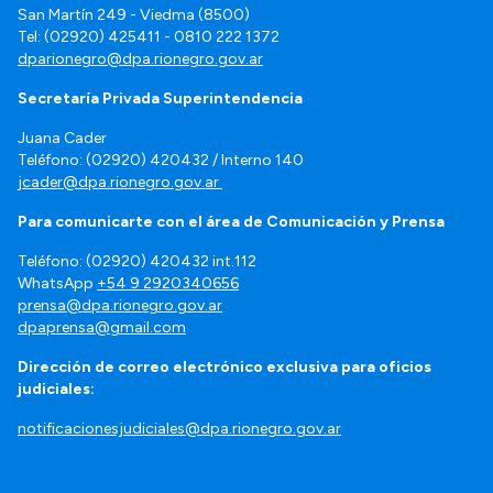
San Martín 249 - Viedma (8500)
Tel: (02920) 425411 - 0810 222 1372
dparionegro@dpa.rionegro.gov.ar
Secretaría Privada Superintendencia
Juana Cader
Teléfono: (02920) 420432 / Interno 140
jcader@dpa.rionegro.gov.ar
Para comunicarte con el área de Comunicación y Prensa
Teléfono: (02920) 420432 int.112
WhatsApp
+54 9 2920340656
prensa@dpa.rionegro.gov.ar
dpaprensa@gmail.com
Dirección de correo electrónico exclusiva para oficios
judiciales:
notificacionesjudiciales@dpa.rionegro.gov.ar