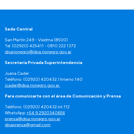
Sede Central
San Martín 249 - Viedma (8500)
Tel: (02920) 425411 - 0810 222 1372
dparionegro@dpa.rionegro.gov.ar
Secretaría Privada Superintendencia
Juana Cader
Teléfono: (02920) 420432 / Interno 140
jcader@dpa.rionegro.gov.ar
Para comunicarte con el área de Comunicación y Prensa
Teléfono: (02920) 420432 int.112
WhatsApp
+54 9 2920340656
prensa@dpa.rionegro.gov.ar
dpaprensa@gmail.com