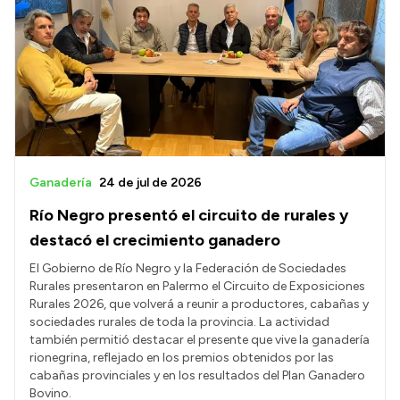
Delegaciones
Generación y Riego SAU
Transparencia
Presupuesto
Boletín Oficial
Ganadería
24 de jul de 2026
Compras y licitaciones
Río Negro presentó el circuito de rurales y
Consulta de expedientes
destacó el crecimiento ganadero
Consulta de pago a proveedores
El Gobierno de Río Negro y la Federación de Sociedades
Rurales presentaron en Palermo el Circuito de Exposiciones
Convocatorias
Rurales 2026, que volverá a reunir a productores, cabañas y
sociedades rurales de toda la provincia. La actividad
Intranet
también permitió destacar el presente que vive la ganadería
Login
rionegrina, reflejado en los premios obtenidos por las
cabañas provinciales y en los resultados del Plan Ganadero
Bovino.