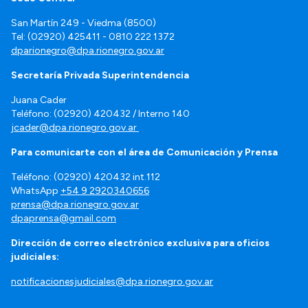
San Martín 249 - Viedma (8500)
Tel: (02920) 425411 - 0810 222 1372
dparionegro@dpa.rionegro.gov.ar
Secretaría Privada Superintendencia
Juana Cader
Teléfono: (02920) 420432 / Interno 140
jcader@dpa.rionegro.gov.ar
Para comunicarte con el área de Comunicación y Prensa
Teléfono: (02920) 420432 int.112
WhatsApp
+54 9 2920340656
prensa@dpa.rionegro.gov.ar
dpaprensa@gmail.com
Dirección de correo electrónico exclusiva para oficios
judiciales:
notificacionesjudiciales@dpa.rionegro.gov.ar