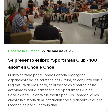
Delegaciones
Generación y Riego SAU
Transparencia
Presupuesto
Boletín Oficial
Desarrollo Humano
27 de mar de 2025
Compras y licitaciones
Se presentó el libro "Sportsman Club - 100
Consulta de expedientes
años" en Choele Choel
Consulta de pago a proveedores
El libro editado por el Fondo Editorial Rionegrino,
dependiente de la Secretaría de Cultura, en conjunto con la
Convocatorias
Legislatura de Río Negro, se presentó en el marco de las
actividades por el centenario del Sportsman Club de
Intranet
Choele Choel. La obra fue escrita por Luis Bonardo, quien
Login
cuenta la historia de la institución social y deportiva que es
reconocida por su comunidad.